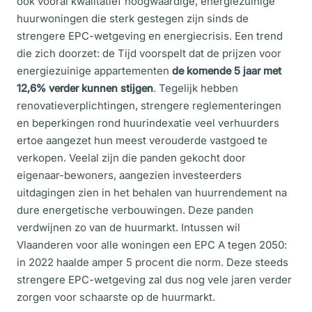
ook vooral kwalitatief hoogwaardige, energiezuinige
huurwoningen
die sterk gestegen zijn
sinds de
strengere EPC-wetgeving en energiecrisis. Een trend
die zich doorzet: d
e Tijd voorspelt dat de prijzen voor
energiezuinige appartementen
de komende 5 jaar met
12,6% verder kunnen stijgen
. Tegelijk hebben
renovatieverplichtingen, strengere reglementeringen
en beperkingen rond huurindexatie veel verhuurders
ertoe aangezet hun meest verouderde vastgoed te
verkopen.
Veelal zijn die panden gekocht door
eigenaar-bewoners, aangezien investeerders
uitdagingen zien in het behalen van huurrendement na
dure energetische verbouwingen. Deze panden
verdwijnen zo van de huurmarkt. Intussen wil
Vlaanderen voor alle woningen een EPC A tegen 2050:
in 2022 haalde amper 5 procent die norm.
Deze steeds
strengere EPC-wetgeving zal dus nog vele jaren verder
zorgen voor schaarste op de huurmarkt.